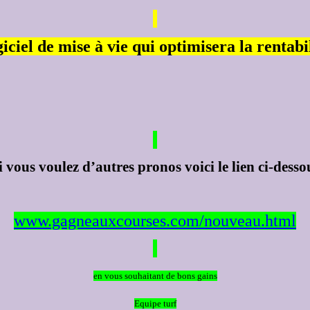
iciel de mise à vie qui optimisera la rentab
i vous voulez d’autres
pronos
voici le lien ci-desso
www.gagneauxcourses.com/nouveau.html
en
vous souhaitant de bons gains
Equipe turf