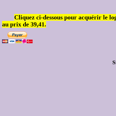
Cliquez ci-dessous pour acquérir le log
au prix de 39,41.
S