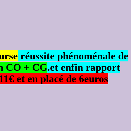
urse
réussite phénoménale de
n CO + CG
.et enfin rapport
1€ et en placé de 6euros