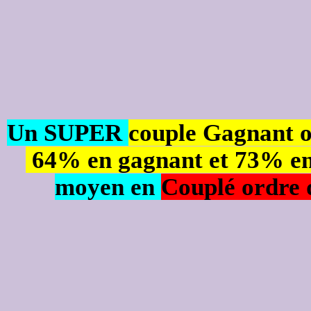
Un SUPER
couple Gagnant o
64% en gagnant et 73% en
moyen en
Couplé ordre d