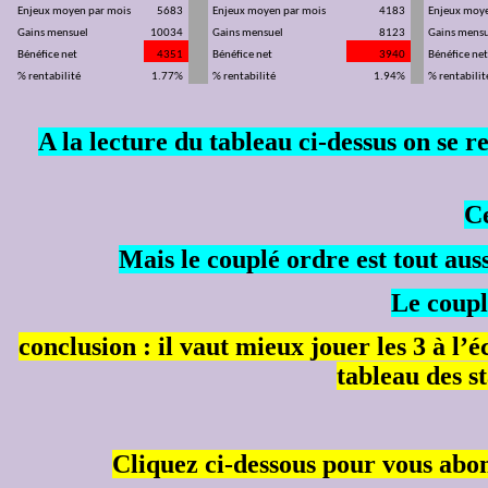
Enjeux moyen par mois
5683
Enjeux moyen par mois
4183
Enjeux moye
Gains mensuel
10034
Gains mensuel
8123
Gains mens
Bénéfice net
4351
Bénéfice net
3940
Bénéfice ne
% rentabilité
1.77%
% rentabilité
1.94%
% rentabilit
A la lecture du tableau ci-dessus on se 
Ce
Mais le couplé ordre est tout au
Le coupl
conclusion : il vaut mieux jouer les 3 à l
tableau des st
Cliquez ci-dessous pour vous abon