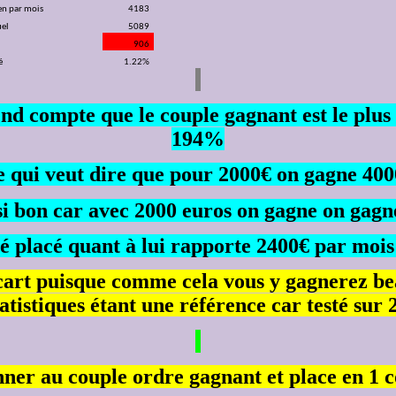
n par mois
4183
uel
5089
t
906
é
1.22%
rend compte que le couple gagnant est le plus
194%
 qui veut dire que pour 2000€ on gagne 40
ssi bon car avec 2000 euros on gagne on gag
é placé quant à lui rapporte 2400€ par mois
’écart puisque comme cela vous y gagnerez b
atistiques étant une référence car testé sur
ner au couple ordre gagnant et place en 1 c