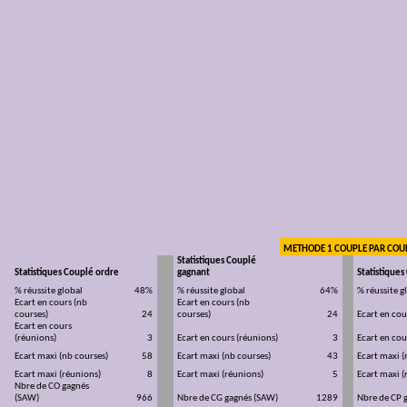
METHODE 1 COUPLE PAR COU
Statistiques Couplé
Statistiques Couplé ordre
gagnant
Statistique
% réussite global
48%
% réussite global
64%
% réussite g
Ecart en cours (nb
Ecart en cours (nb
courses)
24
courses)
24
Ecart en cou
Ecart en cours
(réunions)
3
Ecart en cours (réunions)
3
Ecart en cou
Ecart maxi (nb courses)
58
Ecart maxi (nb courses)
43
Ecart maxi (
Ecart maxi (réunions)
8
Ecart maxi (réunions)
5
Ecart maxi (
Nbre
de CO gagnés
(SAW)
966
Nbre
de CG gagnés (SAW)
1289
Nbre
de CP 