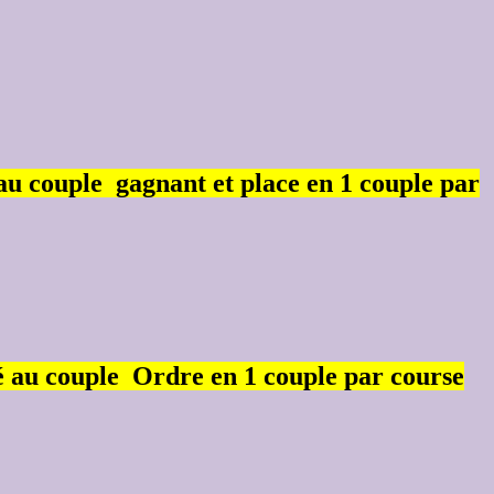
 au couple
gagnant et place en 1 couple par
té au couple
Ordre en 1 couple par course