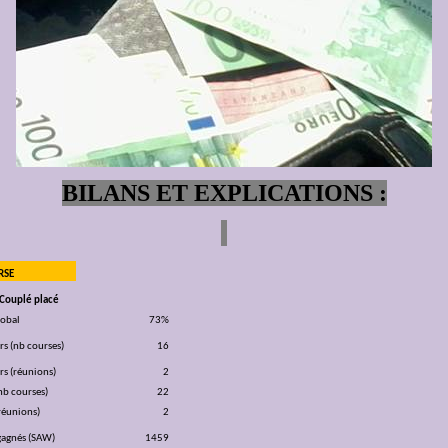
BILANS ET EXPLICATIONS :
RSE
s Couplé placé
lobal
73%
rs (nb courses)
16
rs (réunions)
2
nb courses)
22
réunions)
2
gagnés (SAW)
1459