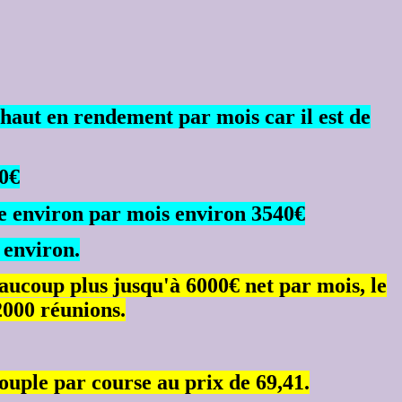
 haut en rendement par mois car il est de
00€
ne environ par mois environ 3540€
 environ.
eaucoup plus jusqu'à 6000€ net par mois, le
 2000 réunions.
ouple par course au prix de 69,41.