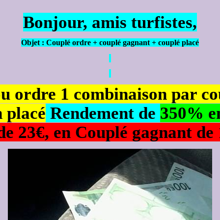
Bonjour, amis turfistes,
Objet : Couplé ordre + couplé gagnant + couplé placé
u ordre 1 combinaison par co
 placé
Rendement de
350% e
e 23€, en Couplé gagnant de 1